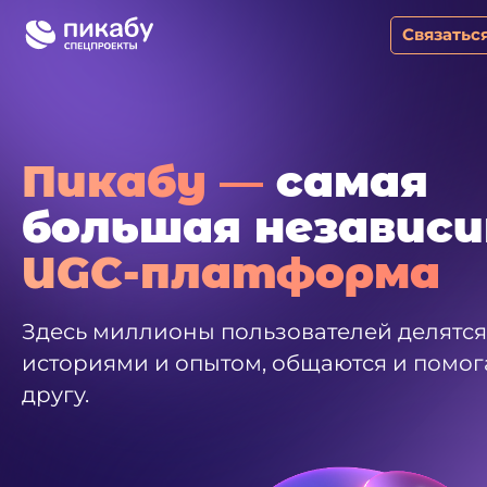
Медиакит Пикабу
Связатьс
Пикабу —
самая
большая независ
UGC-платформа
Здесь миллионы пользователей делятс
историями и опытом, общаются и помог
другу.